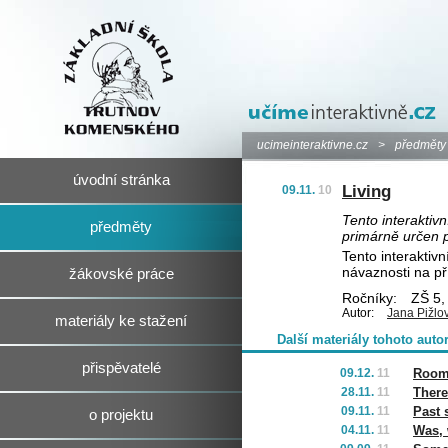
ucimeinteraktivne.cz
>
předměty
úvodní stránka
Living
09.11.
10
Tento interaktivn
předměty
primárně určen p
Tento interaktivn
návaznosti na př
žákovské práce
Ročníky:
ZŠ 5, 
Autor:
Jana Pižlo
materiály ke stažení
Další materiály tohoto auto
přispěvatelé
09.12.
11
Roo
28.11.
11
There
09.11.
11
Past 
o projektu
04.11.
11
Was, 