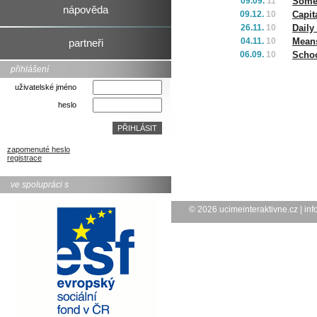
09.09.
11
Some
nápověda
09.12.
10
Capit
26.11.
10
Daily
04.11.
10
Means
partneři
06.09.
10
Scho
přihlášení
uživatelské jméno
heslo
zapomenuté heslo
registrace
ve spolupráci s
© 2026
ucimeinteraktivne.cz
|
inf