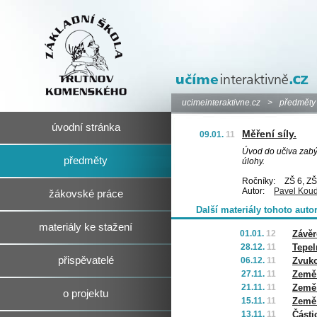
ucimeinteraktivne.cz
>
předměty
úvodní stránka
Měření síly.
09.01.
11
Úvod do učiva zabýv
předměty
úlohy.
Ročníky:
ZŠ 6, ZŠ
Autor:
Pavel Kou
žákovské práce
Další materiály tohoto auto
materiály ke stažení
01.01.
12
Závěr
28.12.
11
Tepel
přispěvatelé
06.12.
11
Zvuko
27.11.
11
Země 
21.11.
11
Země 
o projektu
15.11.
11
Země 
13.11.
11
Části