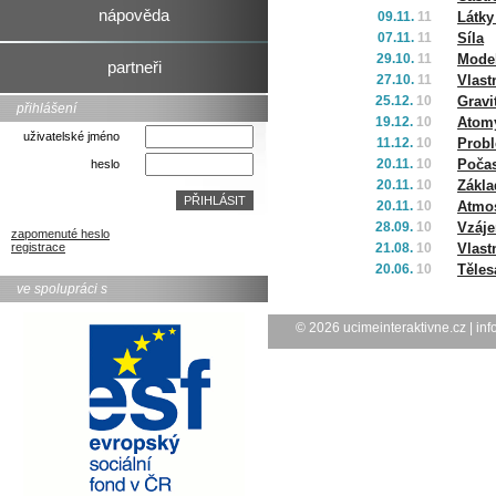
nápověda
09.11.
11
Látky
07.11.
11
Síla
29.10.
11
Mode
partneři
27.10.
11
Vlast
25.12.
10
Gravi
přihlášení
19.12.
10
Atomy
uživatelské jméno
11.12.
10
Probl
20.11.
10
Počas
heslo
20.11.
10
Zákla
20.11.
10
Atmos
28.09.
10
Vzáje
zapomenuté heslo
registrace
21.08.
10
Vlast
20.06.
10
Těles
ve spolupráci s
© 2026
ucimeinteraktivne.cz
|
inf