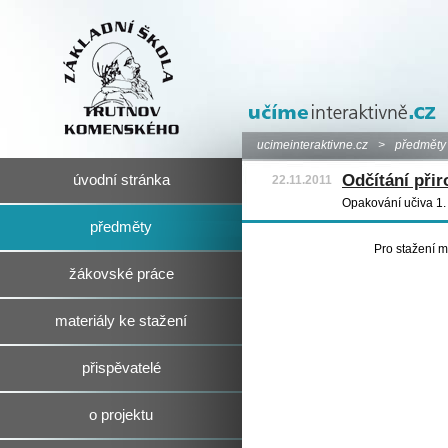
ucimeinteraktivne.cz
>
předměty
Odčítání přir
úvodní stránka
22.11.2011
Opakování učiva 1. 
předměty
Pro stažení m
žákovské práce
materiály ke stažení
přispěvatelé
o projektu