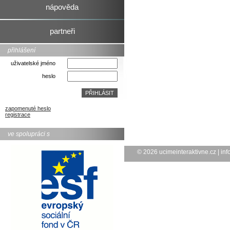
nápověda
partneři
přihlášení
uživatelské jméno
heslo
zapomenuté heslo
registrace
ve spolupráci s
© 2026
ucimeinteraktivne.cz
|
inf