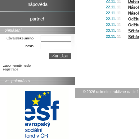
22.11.
11
Dělen
nápověda
22.11.
11
Násob
22.11.
11
Násob
partneři
22.11.
11
Odčít
22.11.
11
Odčít
přihlášení
22.11.
11
Sčítá
22.11.
11
Sčítá
uživatelské jméno
heslo
zapomenuté heslo
registrace
ve spolupráci s
© 2026
ucimeinteraktivne.cz
|
inf