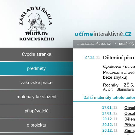
ucimeinteraktivne.cz
>
předměty
úvodní stránka
Děleníní přir
27.12.
11
Opakování učiva 
předměty
Procvičení a ově
beze zbytku).
žákovské práce
Ročníky:
ZŠ 5,
Autor:
Stanislava
materiály ke stažení
Další materiály tohoto auto
17.01.
12
Obsah
přispěvatelé
17.01.
12
Obsah
20.12.
11
Dělen
o projektu
20.12.
11
Přiro
20.12.
11
Zápis