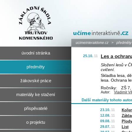
ucimeinteraktivne.cz
>
předměty
úvodní stránka
Les a ochran
25.10.
11
Složení lesů v ČR
předměty
cvičení.
Skladba lesa, dě
lesa. Ochrana le
žákovské práce
Ročníky:
ZŠ 7,
Autor:
Vladimír Ví
materiály ke stažení
Další materiály tohoto auto
přispěvatelé
23.10.
11
Koře
12.08.
11
Zákla
09.08.
11
Plod
o projektu
29.07.
11
List