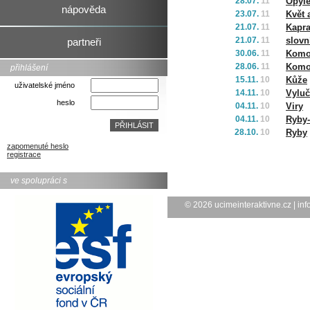
28.07.
11
Opyle
nápověda
23.07.
11
Květ 
21.07.
11
Kapra
21.07.
11
slovn
partneři
30.06.
11
Komo
28.06.
11
Komol
přihlášení
15.11.
10
Kůže
uživatelské jméno
14.11.
10
Vyluč
heslo
04.11.
10
Viry
04.11.
10
Ryby-
28.10.
10
Ryby
zapomenuté heslo
registrace
ve spolupráci s
© 2026
ucimeinteraktivne.cz
|
inf