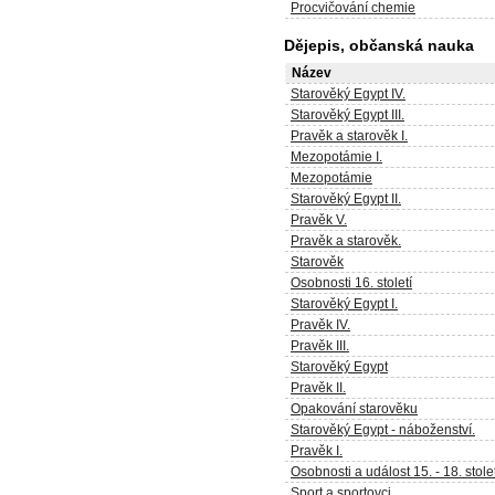
Procvičování chemie
Dějepis, občanská nauka
Název
Starověký Egypt IV.
Starověký Egypt III.
Pravěk a starověk I.
Mezopotámie I.
Mezopotámie
Starověký Egypt II.
Pravěk V.
Pravěk a starověk.
Starověk
Osobnosti 16. století
Starověký Egypt I.
Pravěk IV.
Pravěk III.
Starověký Egypt
Pravěk II.
Opakování starověku
Starověký Egypt - náboženství.
Pravěk I.
Osobnosti a událost 15. - 18. stolet
Sport a sportovci