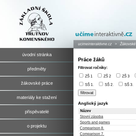
ucimeinteraktivne.cz
>
Žákovské
úvodní stránka
Práce žáků
Filtrovat ročníky:
předměty
ZŠ 1
ZŠ 2
ZŠ 3
žákovské práce
SŠ 1.
SŠ 2.
SŠ 3.
materiály ke stažení
Anglický jazyk
Název
přispěvatelé
Slovní zásoba
Sports and games
o projektu
Comparison 8.
Comparison 7.