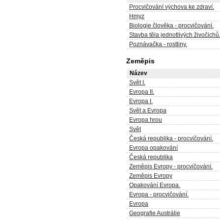
Procvičování výchova ke zdraví.
Hmyz
Biologie člověka - procvičování.
Stavba těla jednotlivých živočichů
Poznávačka - rostliny.
Zeměpis
Název
Svět I.
Evropa II.
Evropa I.
Svět a Evropa
Evropa hrou
Svět
Česká republika - procvičování.
Evropa opakování
Česká republika
Zeměpis Evropy - procvičování.
Zeměpis Evropy
Opakování Evropa.
Evropa - procvičování.
Evropa
Geografie Austrálie