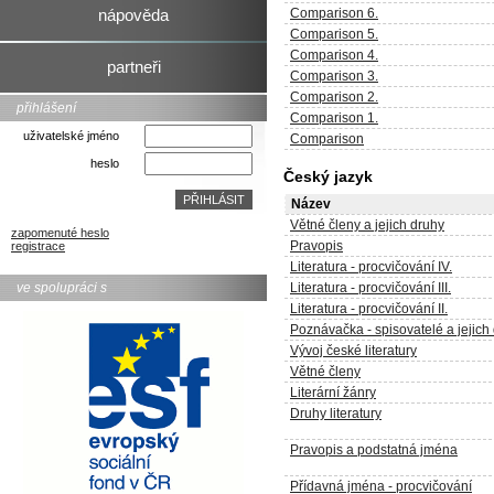
Comparison 6.
nápověda
Comparison 5.
Comparison 4.
partneři
Comparison 3.
Comparison 2.
přihlášení
Comparison 1.
uživatelské jméno
Comparison
heslo
Český jazyk
Název
Větné členy a jejich druhy
zapomenuté heslo
Pravopis
registrace
Literatura - procvičování IV.
ve spolupráci s
Literatura - procvičování III.
Literatura - procvičování II.
Poznávačka - spisovatelé a jejich 
Vývoj české literatury
Větné členy
Literární žánry
Druhy literatury
Pravopis a podstatná jména
Přídavná jména - procvičování