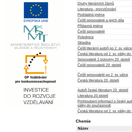
Druhy literárních žánrů
Literatura - procvičování
Podstatná jména
Čeští spisovatelé a jejich díla
Přídavná jména
Čeští spisovatelé
Polednice
Skladba
Čeští literární autoři po 2. sv. válce
Česká literatura od 2. sv. války do
Spisovatelé 2.poloviny 20. století
Čeští spisovatelé 20. století
Čeští spisovatelé po 2. sv. válce
Česká literatura 20. století
Autoři české literatury 20. století
Literatura 20.století
Prohloubení informací o český aut
války do současnosti
Česká literatura od 2. sv. války d
Chemie
Název