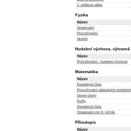
2. světová válka
Fyzika
Název
Opakování
Procvičování.
Vesmír
Hudební výchova, výtvarná
Název
Procvičování - hudební výchova
Matematika
Název
Desetinná čísla
Procvičování základních početníc
Slovní úlohy
Počty
Desetinná čísla
Opakování pro 8. ročník.
Přírodopis
Název