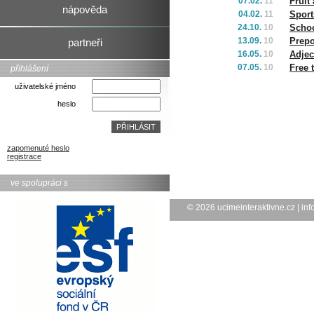
07.02.
11
Fruit
nápověda
04.02.
11
Sport
24.10.
10
Scho
13.09.
10
Prepo
partneři
16.05.
10
Adjec
07.05.
10
Free 
přihlášení
uživatelské jméno
heslo
zapomenuté heslo
registrace
ve spolupráci s
© 2026
ucimeinteraktivne.cz
|
inf