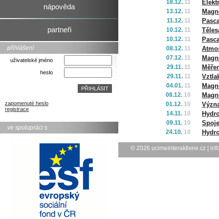
18.12.
11
Elekt
nápověda
13.12.
11
Magne
11.12.
11
Pasca
partneři
10.12.
11
Těles
10.12.
11
Pasca
přihlášení
08.12.
11
Atmos
07.12.
11
Magne
uživatelské jméno
29.11.
11
Měřen
heslo
29.11.
11
Vztla
04.01.
11
Magne
08.12.
10
Magn
zapomenuté heslo
01.12.
10
Význa
registrace
14.11.
10
Hydro
09.11.
10
Spoj
ve spolupráci s
24.10.
10
Hydro
© 2026
ucimeinteraktivne.cz
|
inf