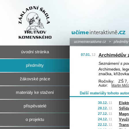
ucimeinteraktivne.cz
>
předměty
úvodní stránka
Archimédův 
07.01.
12
Seznámení s pod
předměty
Archimedes, lege
značka, křížovka
žákovské práce
Ročníky:
ZŠ 7,
Autor:
Martin Mič
materiály ke stažení
Další materiály tohoto auto
30.12.
11
Elekt
přispěvatelé
28.12.
11
Stříd
27.12.
11
Magne
o projektu
24.12.
11
Využi
22.12.
11
Trans