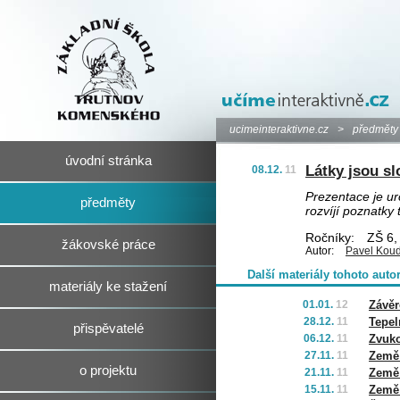
ucimeinteraktivne.cz
>
předměty
úvodní stránka
Látky jsou sl
08.12.
11
Prezentace je u
předměty
rozvíjí poznatky 
Ročníky:
ZŠ 6,
žákovské práce
Autor:
Pavel Kou
Další materiály tohoto auto
materiály ke stažení
01.01.
12
Závěr
28.12.
11
Tepel
přispěvatelé
06.12.
11
Zvuko
27.11.
11
Země 
o projektu
21.11.
11
Země 
15.11.
11
Země 