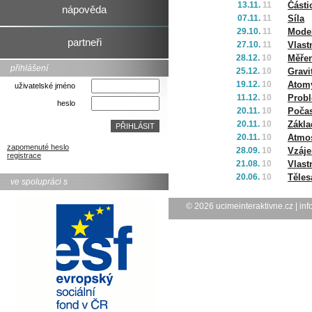
13.11.
11
Části
nápověda
07.11.
11
Síla
29.10.
11
Mode
partneři
27.10.
11
Vlast
28.12.
10
Měřen
přihlášení
25.12.
10
Gravi
19.12.
10
Atomy
uživatelské jméno
11.12.
10
Probl
heslo
20.11.
10
Počas
20.11.
10
Zákla
20.11.
10
Atmos
zapomenuté heslo
28.09.
10
Vzáje
registrace
21.08.
10
Vlast
20.06.
10
Těles
ve spolupráci s
© 2026
ucimeinteraktivne.cz
|
inf