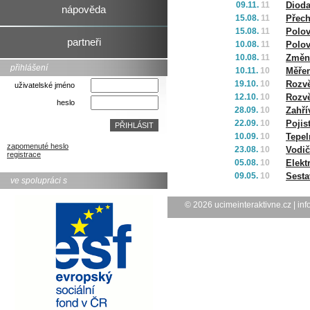
09.11.
11
Diod
nápověda
15.08.
11
Přec
15.08.
11
Polov
partneři
10.08.
11
Polov
10.08.
11
Změn
přihlášení
10.11.
10
Měřen
19.10.
10
Rozvě
uživatelské jméno
12.10.
10
Rozvě
heslo
28.09.
10
Zahří
22.09.
10
Pojis
10.09.
10
Tepel
zapomenuté heslo
23.08.
10
Vodič
registrace
05.08.
10
Elekt
09.05.
10
Sesta
ve spolupráci s
© 2026
ucimeinteraktivne.cz
|
inf