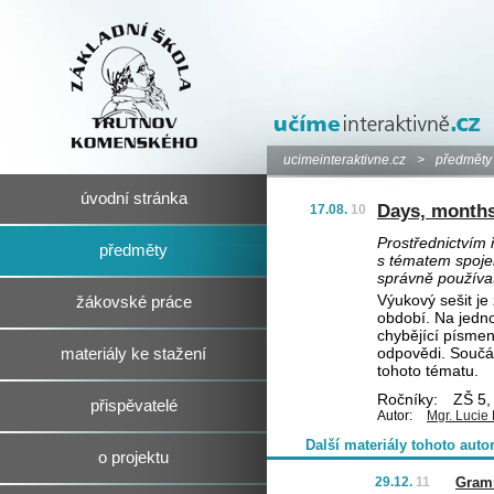
ucimeinteraktivne.cz
>
předměty
úvodní stránka
Days, months
17.08.
10
Prostřednictvím ř
předměty
s tématem spojen
správně používat
Výukový sešit j
žákovské práce
období. Na jednot
chybějící písmen
odpovědi. Součás
materiály ke stažení
tohoto tématu.
Ročníky:
ZŠ 5, 
přispěvatelé
Autor:
Mgr. Lucie
Další materiály tohoto auto
o projektu
29.12.
11
Gramm