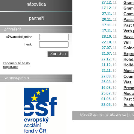
27.12.
11
Gramm
nápověda
17.12.
11
Gramm
27.11.
11
Gramm
partneři
20.11.
11
Passi
17.11.
11
Past 
přihlášení
17.11.
11
Verb 
28.10.
11
Have 
uživatelské jméno
22.10.
11
Will
heslo
27.07.
11
Going
21.07.
11
Expre
27.12.
10
Holid
zapomenuté heslo
11.12.
10
Holid
registrace
21.11.
10
Musi
27.08.
10
Count
ve spolupráci s
25.08.
10
Was, 
16.08.
10
Prese
25.07.
10
Modal
01.06.
10
Past 
23.05.
10
Austr
© 2026
ucimeinteraktivne.cz
|
inf