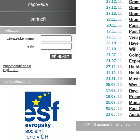
29.12.
11
Gramm
nápověda
27.12.
11
Gramm
17.12.
11
Gramm
partneři
27.11.
11
Gramm
20.11.
11
Passi
přihlášení
17.11.
11
Past 
17.11.
11
Verb 
uživatelské jméno
28.10.
11
Have 
heslo
22.10.
11
Will
27.07.
11
Going
21.07.
11
Expre
zapomenuté heslo
27.12.
10
Holid
registrace
11.12.
10
Holid
21.11.
10
Musi
ve spolupráci s
25.08.
10
Was, 
17.08.
10
Days,
16.08.
10
Prese
25.07.
10
Modal
01.06.
10
Past 
23.05.
10
Austr
© 2026
ucimeinteraktivne.cz
|
inf