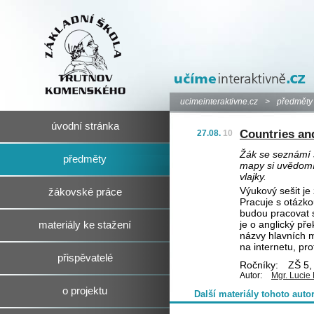
ucimeinteraktivne.cz
>
předměty
úvodní stránka
Countries and
27.08.
10
Žák se seznámí s
předměty
mapy si uvědomí 
vlajky.
Výukový sešit je
žákovské práce
Pracuje s otázko
budou pracovat s
je o anglický př
materiály ke stažení
názvy hlavních m
na internetu, pr
přispěvatelé
Ročníky:
ZŠ 5, 
Autor:
Mgr. Lucie
o projektu
Další materiály tohoto auto