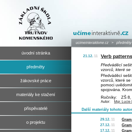
ucimeinteraktivne.cz
>
předměty
úvodní stránka
Verb pattern
21.12.
11
Předváděcí sešit
předměty
vzorců, které se 
Předváděcí sešit
vzorců, které se 
žákovské práce
pomoci uvědomit 
spojována. Kromě
materiály ke stažení
Ročníky:
ZŠ 8, 
Autor:
Mgr. Lucie
přispěvatelé
Další materiály tohoto auto
29.12.
11
Gramm
o projektu
27.12.
11
Gramm
17.12.
11
Gramm