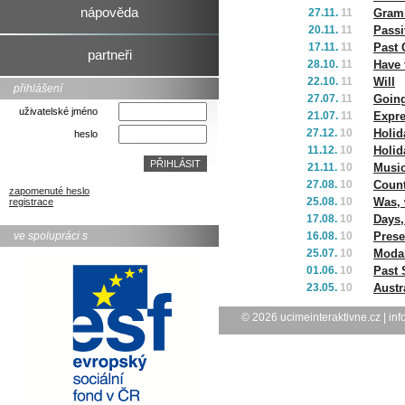
nápověda
27.11.
11
Gramm
20.11.
11
Passi
17.11.
11
Past 
partneři
28.10.
11
Have 
22.10.
11
Will
přihlášení
27.07.
11
Going
uživatelské jméno
21.07.
11
Expre
27.12.
10
Holid
heslo
11.12.
10
Holid
21.11.
10
Musi
27.08.
10
Count
zapomenuté heslo
25.08.
10
Was, 
registrace
17.08.
10
Days,
ve spolupráci s
16.08.
10
Prese
25.07.
10
Modal
01.06.
10
Past 
23.05.
10
Austr
© 2026
ucimeinteraktivne.cz
|
inf